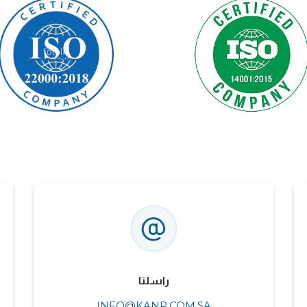
راسلنا
INFO@KANR.COM.SA