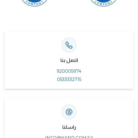
اتصل بنا
920005974
0533332715
راسلنا
INFO@KANR.COM.SA